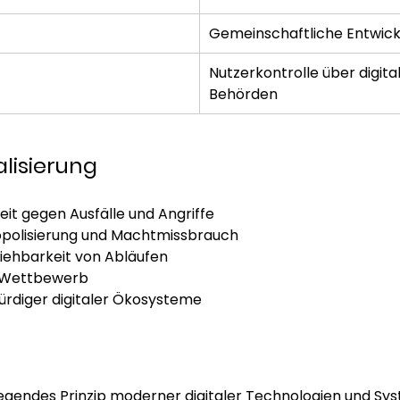
Gemeinschaftliche Entwick
Nutzerkontrolle über digita
Behörden
alisierung
it gegen Ausfälle und Angriffe
opolisierung und Machtmissbrauch
iehbarkeit von Abläufen
d Wettbewerb
rdiger digitaler Ökosysteme
legendes Prinzip moderner digitaler Technologien und Syst