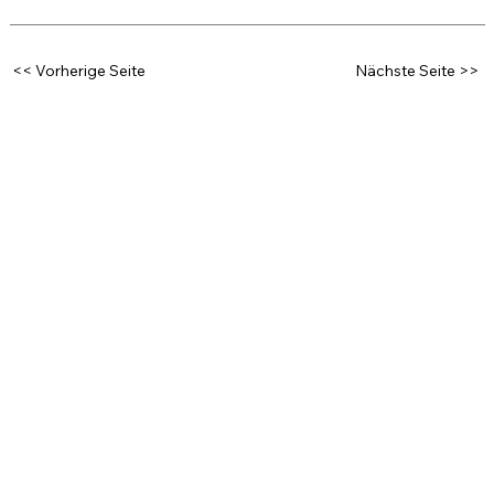
<< Vorherige Seite
Nächste Seite >>
MEDIACONVERSION
Lönd eus rede
CONTENT OPTIMIERUNG IST
DAS NEUE SEO