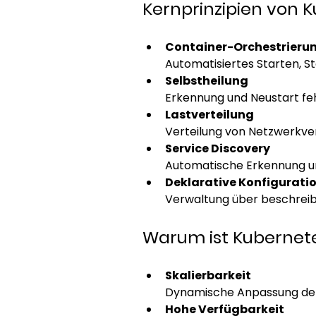
Kernprinzipien von 
Container-Orchestrieru
Automatisiertes Starten, S
Selbstheilung
Erkennung und Neustart feh
Lastverteilung
Verteilung von Netzwerkve
Service Discovery
Automatische Erkennung u
Deklarative Konfigurati
Verwaltung über beschreibe
Warum ist Kubernete
Skalierbarkeit
Dynamische Anpassung der
Hohe Verfügbarkeit