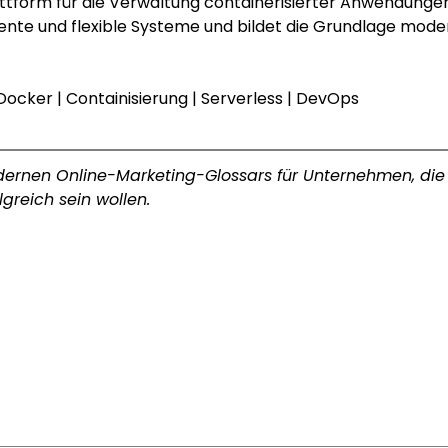
attform für die Verwaltung containerisierter Anwendung
iliente und flexible Systeme und bildet die Grundlage mod
Docker
 | 
Containisierung
 | 
Serverless
 | 
DevOps
modernen Online-Marketing-Glossars für Unternehmen, die
greich sein wollen.