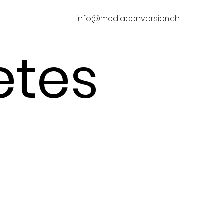
info@mediaconversion.ch
etes