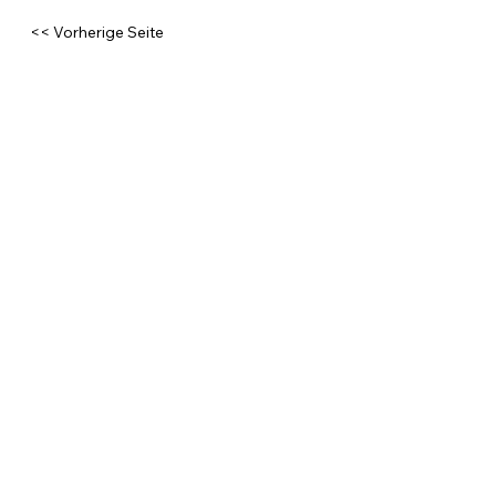
<< Vorherige Seite
Lönd eus rede
CONTENT OPTIM