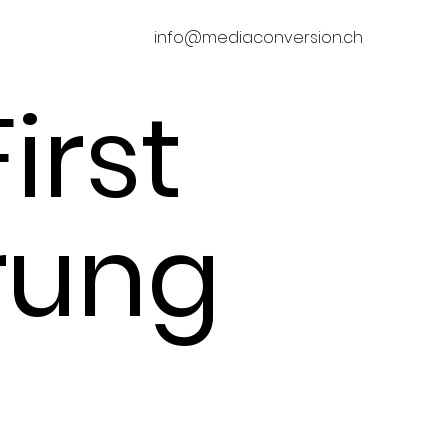
info@mediaconversion.ch
irst
rung