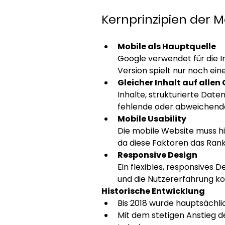
Kernprinzipien der Mo
Mobile als Hauptquelle
Google verwendet für die I
Version spielt nur noch ein
Gleicher Inhalt auf allen
Inhalte, strukturierte Date
fehlende oder abweichende 
Mobile Usability
Die mobile Website muss hin
da diese Faktoren das Ranki
Responsive Design
Ein flexibles, responsives 
und die Nutzererfahrung kon
Historische Entwicklung
Bis 2018 wurde hauptsächli
Mit dem stetigen Anstieg d