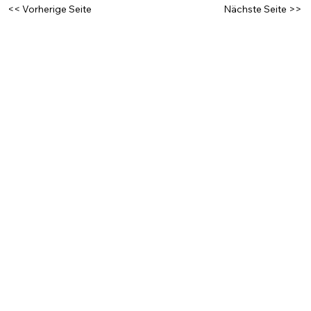
<< Vorherige Seite
Nächste Seite >>
MEDIACONVERSION
Lönd eus rede
CONTENT OPTIMIERUNG IST
DAS NEUE SEO
Home
Leistungen