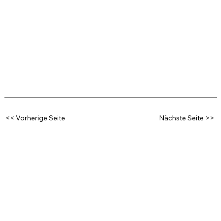
<< Vorherige Seite
Nächste Seite >>
MEDIACONVERSION
Lönd eus rede